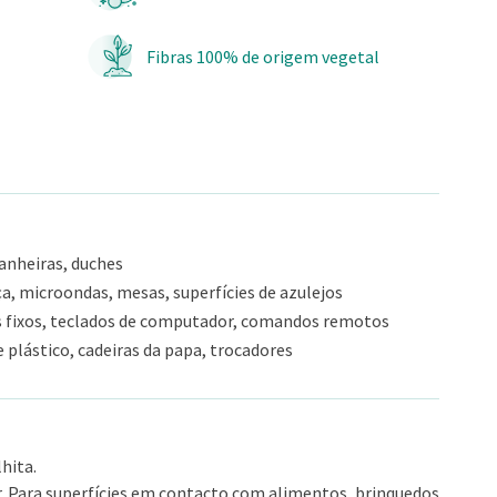
Fibras 100% de origem vegetal
anheiras, duches
ça, microondas, mesas, superfícies de azulejos
s fixos, teclados de computador, comandos remotos
 plástico, cadeiras da papa, trocadores
hita.
ar. Para superfícies em contacto com alimentos, brinquedos