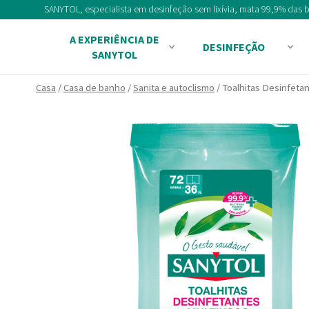
Skip
SANYTOL, especialista em desinfeção sem lixívia, mata 99,9% das ba
to
A EXPERIÊNCIA DE
content
DESINFEÇÃO
SANYTOL
Casa
/
Casa de banho
/
Sanita e autoclismo
/ Toalhitas Desinfetan