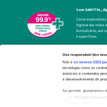
Com SANYTOL, dig
Como especialista 
higiene das mãos e
Anticalcário, aos 
e superfícies.
Uso responsável dos seu
Nós e
os nossos 1022 pa
tecnologia como os cooki
A experiên
anúncios e conteúdos per
e desenvolvimento de prod
Quem som
A garantia 
Se permitir, gostaríamos 
Sustentabi
Recolher informaçõ
vários metros
Contacto