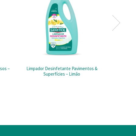
sos –
Limpador Desinfetante Pavimentos &
Limpador De
Superfícies – Limão
Supe