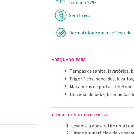
humano 229E
Sem lixívia
Dermatologicamente Testado
ADEQUADO PARA
Tampas de sanita, lavatórios, b
Frigoríficos, bancadas, lava-loi
Maçanetas de portas, telefone
Universo do bebé, brinquedos de
CONSELHOS DE UTILIZAÇÃO
1- Levante a aba e retire uma toal
2- Limpe a superfície e deixe sec