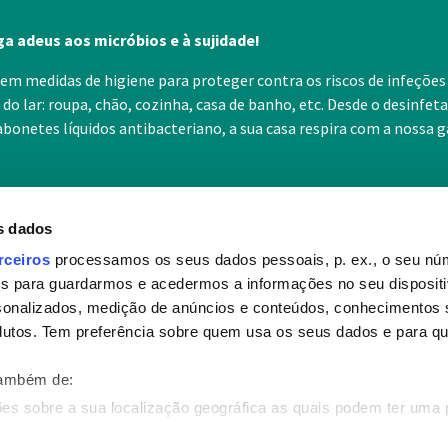
a adeus aos micróbios e à sujidade!
em medidas de higiene para proteger contra os riscos de infeções 
 do lar: roupa, chão, cozinha, casa de banho, etc. Desde o desinfe
sabonetes líquidos antibacteriano, a sua casa respira com a nossa 
s dados
rceiros
processamos os seus dados pessoais, p. ex., o seu nú
es para guardarmos e acedermos a informações no seu dispositi
cia de Sanytol
Desinfeção
sonalizados, medição de anúncios e conteúdos, conhecimentos s
utos. Tem preferência sobre quem usa os seus dados e para que
os?
Porquê desinfetar?
Sanytol
O que é um micróbio?
também de:
lidade
Utilizações
es sobre a sua localização geográfica as quais podem ter uma 