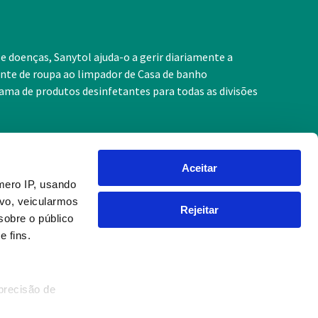
e doenças, Sanytol ajuda-o a gerir diariamente a
tante de roupa ao limpador de Casa de banho
gama de produtos desinfetantes para todas as divisões
Aceitar
mero IP, usando
vo, veicularmos
Produtos
Rejeitar
obre o público
 fins.
Casa
Têxteis
Mãos
precisão de
Composição do produto