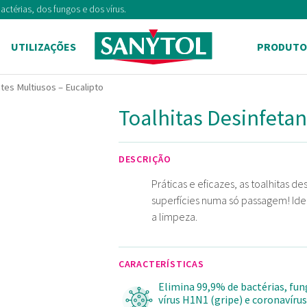
ctérias, dos fungos e dos vírus.
UTILIZAÇÕES
PRODUTO
tes Multiusos – Eucalipto
Toalhitas Desinfetan
DESCRIÇÃO
Práticas e eficazes, as toalhitas 
superfícies numa só passagem! Idea
a limpeza.
CARACTERÍSTICAS
Elimina 99,9% de bactérias, fun
vírus H1N1 (gripe) e coronavírus