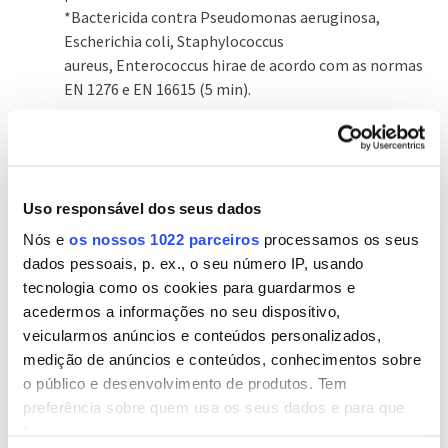
*Bactericida contra Pseudomonas aeruginosa,
Escherichia coli, Staphylococcus
aureus, Enterococcus hirae de acordo com as normas
EN 1276 e EN 16615 (5 min).
Dentro da máquina:
Uso responsável dos seus dados
Atenção: utilizar luvas. Deite o restante líquido (190
Nós e
os nossos 1022 parceiros
processamos os seus
ml) da embalagem dentro da
dados pessoais, p. ex., o seu número IP, usando
gaveta para detergente. Não use detergente. Não
tecnologia como os cookies para guardarmos e
utilize ciclo de pré-lavagem.
acedermos a informações no seu dispositivo,
Ligue a máquina de lavar por 60 min 60°C sem roupa.
veicularmos anúncios e conteúdos personalizados,
No final do ciclo de lavagem limpe os resíduos da
medição de anúncios e conteúdos, conhecimentos sobre
junta da porta com um pano ou
o público e desenvolvimento de produtos. Tem
esponja. *Bactericida contra Pseudomonas
preferência sobre quem usa os seus dados e para que
aeruginosa, Escherichia coli,
fins.