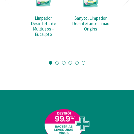
que lhes forneceu ou recolhidas por estes a partir da sua
utilização dos respetivos serviços.
Limpador
Sanytol Limpador
To
Desinfetante
Desinfetante Limão
Desi
Multiusos –
Origins
Mul
Eucalipto
Eu